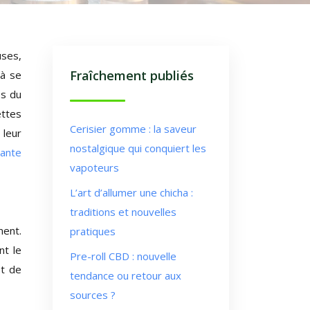
uses,
Fraîchement publiés
 à se
es du
ettes
Cerisier gomme : la saveur
 leur
nostalgique qui conquiert les
sante
vapoteurs
L’art d’allumer une chicha :
traditions et nouvelles
ment.
pratiques
nt le
Pre-roll CBD : nouvelle
et de
tendance ou retour aux
sources ?