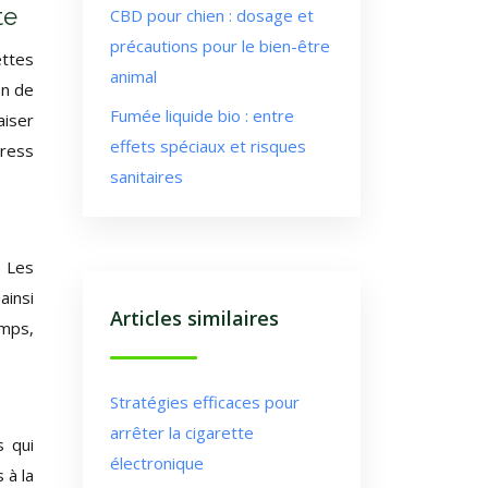
te
CBD pour chien : dosage et
précautions pour le bien-être
ettes
animal
on de
Fumée liquide bio : entre
aiser
effets spéciaux et risques
tress
sanitaires
. Les
ainsi
Articles similaires
emps,
Stratégies efficaces pour
arrêter la cigarette
s qui
électronique
 à la