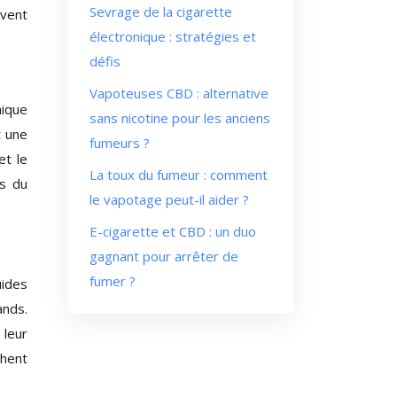
Sevrage de la cigarette
uvent
électronique : stratégies et
défis
Vapoteuses CBD : alternative
nique
sans nicotine pour les anciens
t une
fumeurs ?
et le
La toux du fumeur : comment
es du
le vapotage peut-il aider ?
E-cigarette et CBD : un duo
gagnant pour arrêter de
fumer ?
uides
ands.
 leur
chent