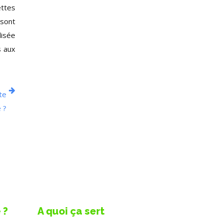
ettes
 sont
lisée
s aux
te
 ?
 ?
A quoi ça sert