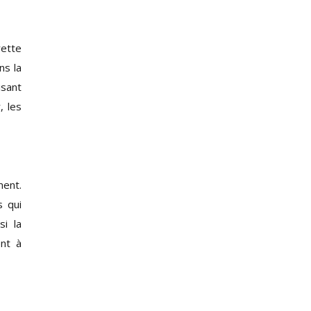
ette
ns la
isant
, les
ment.
s qui
si la
ent à