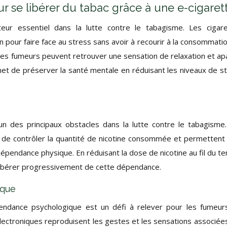
ur se libérer du tabac grâce à une e-cigaret
eur essentiel dans la lutte contre le tabagisme. Les cigar
n pour faire face au stress sans avoir à recourir à la consommati
, les fumeurs peuvent retrouver une sensation de relaxation et ap
met de préserver la santé mentale en réduisant les niveaux de s
un des principaux obstacles dans la lutte contre le tabagisme
té de contrôler la quantité de nicotine consommée et permettent 
pendance physique. En réduisant la dose de nicotine au fil du t
e libérer progressivement de cette dépendance.
ique
endance psychologique est un défi à relever pour les fumeur
lectroniques reproduisent les gestes et les sensations associées