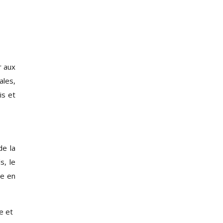
r aux
ales,
is et
de la
s, le
me en
e et