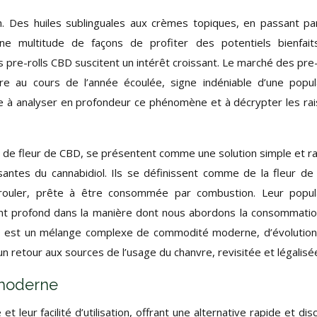
n. Des huiles sublinguales aux crèmes topiques, en passant pa
ne multitude de façons de profiter des potentiels bienfait
s pre-rolls CBD suscitent un intérêt croissant. Le marché des pre-
e au cours de l’année écoulée, signe indéniable d’une popul
e à analyser en profondeur ce phénomène et à décrypter les ra
se de fleur de CBD, se présentent comme une solution simple et r
santes du cannabidiol. Ils se définissent comme de la fleur d
 rouler, prête à être consommée par combustion. Leur popul
nt profond dans la manière dont nous abordons la consommati
BD est un mélange complexe de commodité moderne, d’évolutio
 retour aux sources de l’usage du chanvre, revisitée et légalisé
 moderne
t leur facilité d’utilisation, offrant une alternative rapide et dis