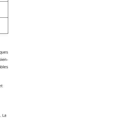
iques
bien-
ables
et
. La