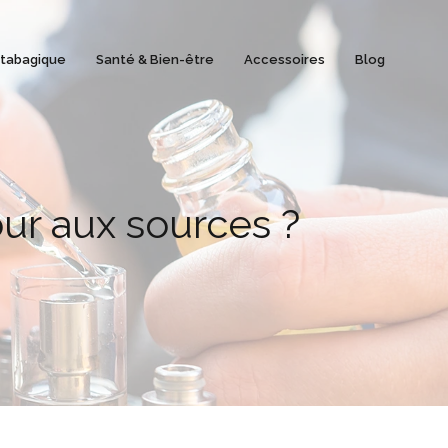
 tabagique
Santé & Bien-être
Accessoires
Blog
our aux sources ?