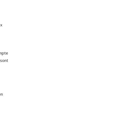
ux
ompte
 sont
en