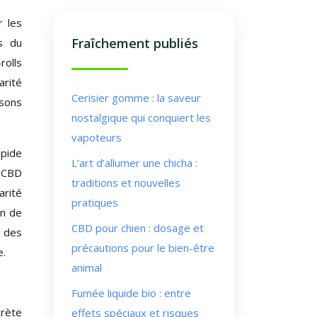
r les
Fraîchement publiés
s du
rolls
arité
Cerisier gomme : la saveur
isons
nostalgique qui conquiert les
vapoteurs
apide
L’art d’allumer une chicha :
e CBD
traditions et nouvelles
arité
pratiques
on de
CBD pour chien : dosage et
n des
précautions pour le bien-être
e.
animal
Fumée liquide bio : entre
crète
effets spéciaux et risques