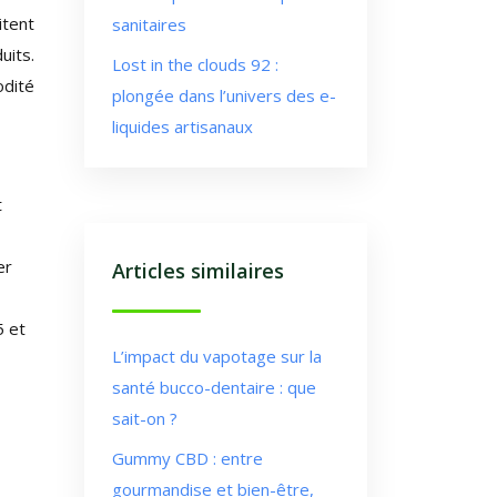
itent
sanitaires
uits.
Lost in the clouds 92 :
odité
plongée dans l’univers des e-
liquides artisanaux
t
er
Articles similaires
5 et
L’impact du vapotage sur la
santé bucco-dentaire : que
sait-on ?
Gummy CBD : entre
gourmandise et bien-être,