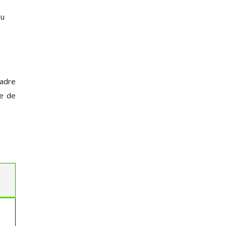
du
cadre
le de