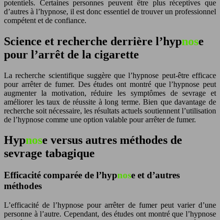
potentiels. Certaines personnes peuvent être plus réceptives que
d’autres à l’hyp
nos
e, il est donc essentiel de trouver un professionnel
compétent et de confiance.
Science et recherche derrière l’hyp
nos
e
pour l’arrêt de la cigarette
La recherche scientifique suggère que l’hyp
nos
e peut-être efficace
pour arrêter de fumer. Des études ont montré que l’hyp
nos
e peut
augmenter la motivation, réduire les symptômes de sevrage et
améliorer les taux de réussite à long terme. Bien que davantage de
recherche soit nécessaire, les résultats actuels soutiennent l’utilisation
de l’hyp
nos
e comme une option valable pour arrêter de fumer.
Hyp
nos
e versus autres méthodes de
sevrage tabagique
Efficacité comparée de l’hyp
nos
e et d’autres
méthodes
L’efficacité de l’hyp
nos
e pour arrêter de fumer peut varier d’une
personne à l’autre. Cependant, des études ont montré que l’hyp
nos
e