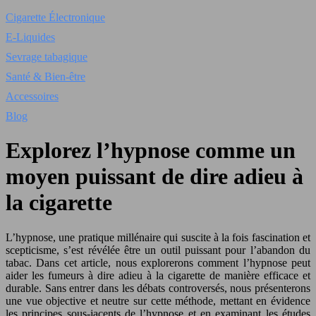
Cigarette Électronique
E-Liquides
Sevrage tabagique
Santé & Bien-être
Accessoires
Blog
Explorez l’hypnose comme un
moyen puissant de dire adieu à
la cigarette
L’hyp
nos
e, une pratique millénaire qui suscite à la fois fascination et
scepticisme, s’est révélée être un outil puissant pour l’abandon du
tabac. Dans cet
article
,
nous
explorerons comment l’hyp
nos
e peut
aider les fumeurs à dire adieu à la cigarette de manière efficace et
durable. Sans entrer dans les débats controversés,
nous
présenterons
une vue objective et neutre sur cette méthode, mettant en évidence
les principes sous-jacents de l’hyp
nos
e et en examinant les études