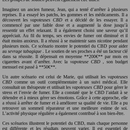
Imaginez un ancien fumeur, Jean, qui a tenté d’arrêter à plusieurs
reprises. Il a essayé les patchs, les gommes et les médicaments. Il a
découvert les
vapoteuses CBD
et a décidé de les essayer. Il a
commencé par une faible dose et a augmenté la dose jusqu’à
ressentir un effet relaxant. Il a également choisi une saveur qu’il
appréciait. Au fil du temps, ses envies de fumer ont diminué et il
était moins anxieux. Il a réussi à se maintenir sans nicotine pendant
plusieurs mois. Ce scénario montre le potentiel du CBD pour aider
au
sevrage tabagique
. Le soutien de ses proches a été un facteur clé
dans sa réussite. Il dépensait en moyenne **200€** par mois en
cigarettes avant d’arrêter. Avec la
vapoteuse CBD
, son budget
mensuel est passé à **50€**.
Un autre scénario est celui de Marie, qui utilisait les
vapoteuses
CBD
comme un outil complémentaire à un suivi médical. Elle
consultait un thérapeute et utilisait les
vapoteuses CBD
pour gérer le
stress et l’envie de fumer. Elle a constaté que le CBD l’aidait à se
détendre et à mieux gérer ses émotions. Grâce à cette approche, elle
a réussi à arrêter de fumer et à améliorer sa qualité de vie. Elle a pu
retrouver un sommeil réparateur et une meilleure estime de soi.
L’activité physique régulière a également contribué à son bien-être.
Ces scénarios illustrent le potentiel du CBD, mais chaque personne
est différente et les résultats peuvent varier. Il est essentiel de