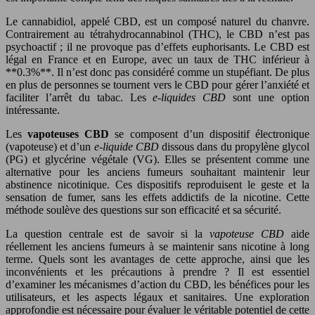
Le cannabidiol, appelé CBD, est un composé naturel du chanvre.
Contrairement au tétrahydrocannabinol (THC), le CBD n’est pas
psychoactif ; il ne provoque pas d’effets euphorisants. Le CBD est
légal en France et en Europe, avec un taux de THC inférieur à
**0.3%**. Il n’est donc pas considéré comme un stupéfiant. De plus
en plus de personnes se tournent vers le CBD pour gérer l’anxiété et
faciliter l’arrêt du tabac. Les
e-liquides CBD
sont une option
intéressante.
Les
vapoteuses CBD
se composent d’un dispositif électronique
(vapoteuse) et d’un
e-liquide CBD
dissous dans du propylène glycol
(PG) et glycérine végétale (VG). Elles se présentent comme une
alternative pour les anciens fumeurs souhaitant maintenir leur
abstinence nicotinique. Ces dispositifs reproduisent le geste et la
sensation de fumer, sans les effets addictifs de la nicotine. Cette
méthode soulève des questions sur son efficacité et sa sécurité.
La question centrale est de savoir si la
vapoteuse CBD
aide
réellement les anciens fumeurs à se maintenir sans nicotine à long
terme. Quels sont les avantages de cette approche, ainsi que les
inconvénients et les précautions à prendre ? Il est essentiel
d’examiner les mécanismes d’action du CBD, les bénéfices pour les
utilisateurs, et les aspects légaux et sanitaires. Une exploration
approfondie est nécessaire pour évaluer le véritable potentiel de cette