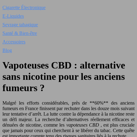
Cigarette Électronique
E-Liquides
Sevrage tabagique
Santé & Bien-être
Accessoires
Blog
Vapoteuses CBD : alternative
sans nicotine pour les anciens
fumeurs ?
Malgré les efforts considérables, près de **60%** des anciens
fumeurs en France finissent par rechuter dans les douze mois suivant
leur tentative d’arrêt. La lutte contre la dépendance à la nicotine reste
un défi majeur. La recherche d’alternatives réellement efficaces et
dénuées de nicotine, comme les
vapoteuses CBD
, est plus cruciale
que jamais pour ceux qui cherchent à se libérer du tabac. Cette quête
est importante compte tenu des risques sanitaires liés à la rechute.