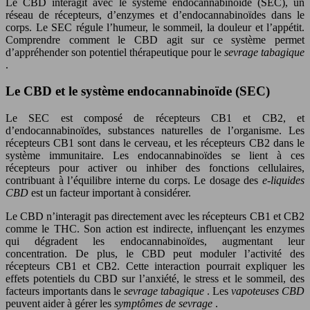
Le CBD interagit avec le système endocannabinoïde (SEC), un
réseau de récepteurs, d’enzymes et d’endocannabinoïdes dans le
corps. Le SEC régule l’humeur, le sommeil, la douleur et l’appétit.
Comprendre comment le CBD agit sur ce système permet
d’appréhender son potentiel thérapeutique pour le
sevrage tabagique
.
Le CBD et le système endocannabinoïde (SEC)
Le SEC est composé de récepteurs CB1 et CB2, et
d’endocannabinoïdes, substances naturelles de l’organisme. Les
récepteurs CB1 sont dans le cerveau, et les récepteurs CB2 dans le
système immunitaire. Les endocannabinoïdes se lient à ces
récepteurs pour activer ou inhiber des fonctions cellulaires,
contribuant à l’équilibre interne du corps. Le dosage des
e-liquides
CBD
est un facteur important à considérer.
Le CBD n’interagit pas directement avec les récepteurs CB1 et CB2
comme le THC. Son action est indirecte, influençant les enzymes
qui dégradent les endocannabinoïdes, augmentant leur
concentration. De plus, le CBD peut moduler l’activité des
récepteurs CB1 et CB2. Cette interaction pourrait expliquer les
effets potentiels du CBD sur l’anxiété, le stress et le sommeil, des
facteurs importants dans le
sevrage tabagique
. Les
vapoteuses CBD
peuvent aider à gérer les
symptômes de sevrage
.