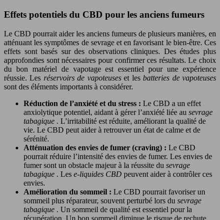
Effets potentiels du CBD pour les anciens fumeurs
Le CBD pourrait aider les anciens fumeurs de plusieurs manières, en
atténuant les symptômes de sevrage et en favorisant le bien-être. Ces
effets sont basés sur des observations cliniques. Des études plus
approfondies sont nécessaires pour confirmer ces résultats. Le choix
du bon matériel de vapotage est essentiel pour une expérience
réussie. Les
réservoirs de vapoteuses
et les
batteries de vapoteuses
sont des éléments importants à considérer.
Réduction de l’anxiété et du stress :
Le CBD a un effet
anxiolytique potentiel, aidant à gérer l’anxiété liée au
sevrage
tabagique
. L’irritabilité est réduite, améliorant la qualité de
vie. Le CBD peut aider à retrouver un état de calme et de
sérénité.
Atténuation des envies de fumer (craving) :
Le CBD
pourrait réduire l’intensité des envies de fumer. Les envies de
fumer sont un obstacle majeur à la réussite du
sevrage
tabagique
. Les
e-liquides CBD
peuvent aider à contrôler ces
envies.
Amélioration du sommeil :
Le CBD pourrait favoriser un
sommeil plus réparateur, souvent perturbé lors du
sevrage
tabagique
. Un sommeil de qualité est essentiel pour la
récupération. Un bon sommeil diminue le risque de rechute.