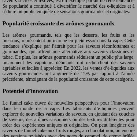
saveurs sucrées et festives, est un exemple parfait de cette tendance.
Sa popularité a contribué à diversifier le marché des e-liquides et à
séduire un public en quête de sensations gourmandes et originales.
Popularité croissante des arômes gourmands
Les arômes gourmands, tels que les desserts, les fruits et les
boissons, représentent un marché en plein essor dans la vape. Cette
tendance s’explique par l’attrait pour les saveurs réconfortantes et
gourmandes, qui offrent une alternative aux saveurs classiques et
tabac. De plus, les arômes gourmands séduisent un public plus large,
notamment les vapoteurs débutants qui recherchent des saveurs
agréables et faciles à apprécier. En 2022, les ventes d’e-liquides aux
saveurs gourmandes ont augmenté de 15% par rapport à l’année
précédente, témoignant de la popularité croissante de cette catégorie.
Potentiel d’innovation
Le funnel cake ouvre de nouvelles perspectives pour l’innovation
dans le monde de la vape. Les fabricants d’e-liquides peuvent
explorer de nouvelles variations de saveurs, en ajoutant des couches
de saveurs, des arômes saisonniers ou des textures différentes pour
créer des expériences uniques et originales. On peut imaginer des
saveurs de funnel cake aux fruits rouges, au chocolat noir, ou encore
des versions revisitées avec des notes de caramel, de crème brûlée