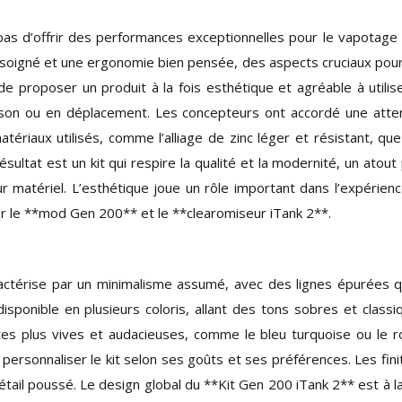
as d’offrir des performances exceptionnelles pour le vapotage
n soigné et une ergonomie bien pensée, des aspects cruciaux pou
 de proposer un produit à la fois esthétique et agréable à utilis
aison ou en déplacement. Les concepteurs ont accordé une atte
atériaux utilisés, comme l’alliage de zinc léger et résistant, qu
résultat est un kit qui respire la qualité et la modernité, un atout
r matériel. L’esthétique joue un rôle important dans l’expérien
iser le **mod Gen 200** et le **clearomiseur iTank 2**.
ctérise par un minimalisme assumé, avec des lignes épurées qu
isponible en plusieurs coloris, allant des tons sobres et classi
ntes plus vives et audacieuses, comme le bleu turquoise ou le 
ersonnaliser le kit selon ses goûts et ses préférences. Les fini
tail poussé. Le design global du **Kit Gen 200 iTank 2** est à la