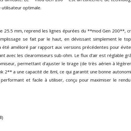
utilisateur optimale.
 de 25.5 mm, reprend les lignes épurées du **mod Gen 200**, c
plissage se fait par le haut, en dévissant simplement le to
e a été amélioré par rapport aux versions précédentes pour évite
t avec les clearomiseurs sub-ohm. Le flux d’air est réglable gr
omiseur, permettant d’ajuster le tirage (de très aérien à légèr
Tank 2** a une capacité de 8ml, ce qui garantit une bonne autonom
 performant et facile à utiliser, conçu pour maximiser le rend
l)