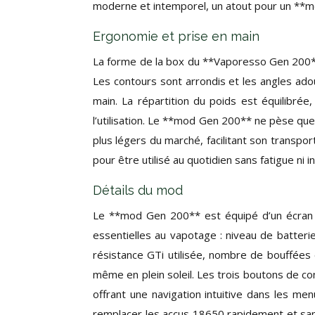
moderne et intemporel, un atout pour un **me
Ergonomie et prise en main
La forme de la box du **Vaporesso Gen 200** 
Les contours sont arrondis et les angles ado
main. La répartition du poids est équilibrée
l’utilisation. Le **mod Gen 200** ne pèse que 
plus légers du marché, facilitant son transpor
pour être utilisé au quotidien sans fatigue ni 
Détails du mod
Le **mod Gen 200** est équipé d’un écran T
essentielles au vapotage : niveau de batterie
résistance GTi utilisée, nombre de bouffées e
même en plein soleil. Les trois boutons de con
offrant une navigation intuitive dans les me
remplacer les accus 18650 rapidement et san