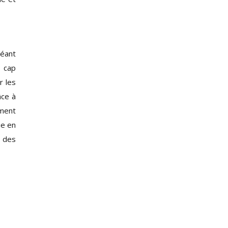
réant
p cap
r les
âce à
ement
ie en
u des