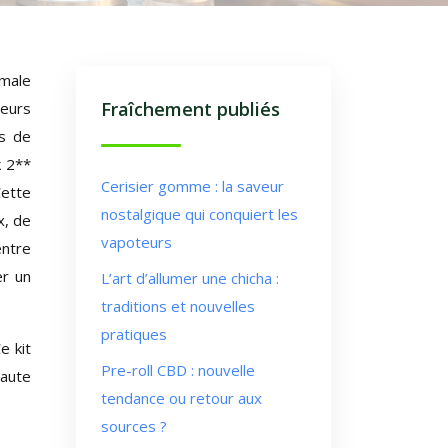
imale
Fraîchement publiés
veurs
ns de
k 2**
Cerisier gomme : la saveur
Cette
nostalgique qui conquiert les
x, de
vapoteurs
entre
er un
L’art d’allumer une chicha :
traditions et nouvelles
pratiques
e kit
Pre-roll CBD : nouvelle
haute
tendance ou retour aux
sources ?