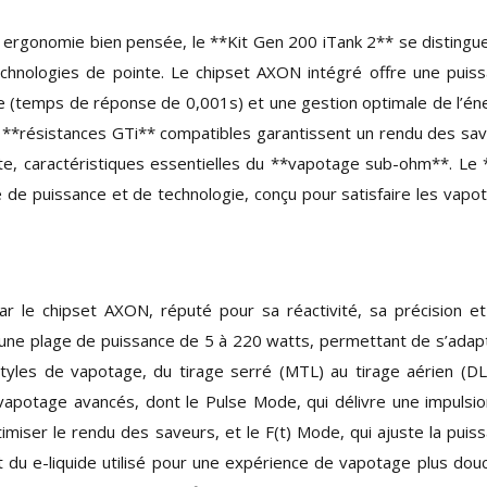
 ergonomie bien pensée, le **Kit Gen 200 iTank 2** se distingu
chnologies de pointe. Le chipset AXON intégré offre une puis
e (temps de réponse de 0,001s) et une gestion optimale de l’én
 **résistances GTi** compatibles garantissent un rendu des sa
e, caractéristiques essentielles du **vapotage sub-ohm**. Le 
 de puissance et de technologie, conçu pour satisfaire les vapo
r le chipset AXON, réputé pour sa réactivité, sa précision e
 une plage de puissance de 5 à 220 watts, permettant de s’adap
tyles de vapotage, du tirage serré (MTL) au tirage aérien (DL
potage avancés, dont le Pulse Mode, qui délivre une impulsi
miser le rendu des saveurs, et le F(t) Mode, qui ajuste la puis
t du e-liquide utilisé pour une expérience de vapotage plus dou