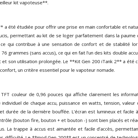
illeur kit vapoteuse**.
a été étudiée pour offrir une prise en main confortable et natur
ucis, permettant au kit de se loger parfaitement dans la paume 
, ce qui contribue à une sensation de confort et de stabilité lo
76 grammes (sans accus), ce qui en fait l’un des kits double accu
t et son utilisation prolongée. Le **Kit Gen 200 iTank 2** a été 
inconfort, un critère essentiel pour le vapoteur nomade.
FT couleur de 0,96 pouces qui affiche clairement les informa
 individuel de chaque accu, puissance en watts, tension, valeur 
t durée de la dernière bouffée. L’écran est lumineux et facile à 
trôle (bouton fire, bouton + et bouton -) sont bien placés et réac
nus. La trappe à accus est aimantée et facile d’accès, permetta
s difficulté. Le **mod Gen 200** est un concentré de technolog