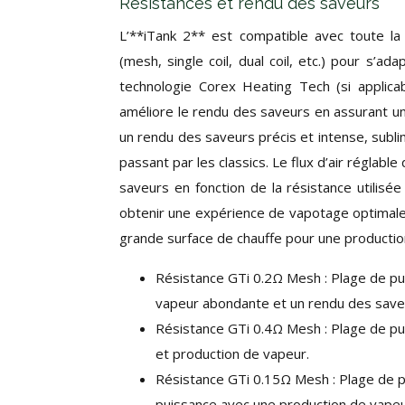
Résistances et rendu des saveurs
L’**iTank 2** est compatible avec toute la
(mesh, single coil, dual coil, etc.) pour s’
technologie Corex Heating Tech (si applica
améliore le rendu des saveurs en assurant un
un rendu des saveurs précis et intense, subli
passant par les classics. Le flux d’air réglabl
saveurs en fonction de la résistance utilisée 
obtenir une expérience de vapotage optimale 
grande surface de chauffe pour une productio
Résistance GTi 0.2Ω Mesh : Plage de p
vapeur abondante et un rendu des save
Résistance GTi 0.4Ω Mesh : Plage de pu
et production de vapeur.
Résistance GTi 0.15Ω Mesh : Plage de 
puissance avec une production de vape