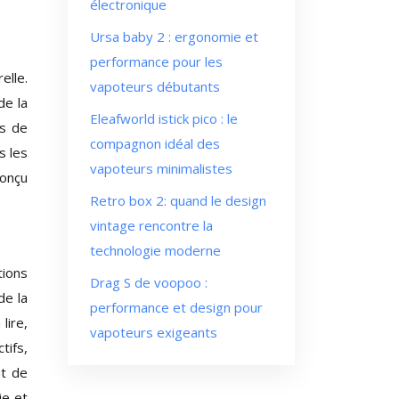
électronique
Ursa baby 2 : ergonomie et
performance pour les
elle.
vapoteurs débutants
de la
Eleafworld istick pico : le
rs de
compagnon idéal des
s les
vapoteurs minimalistes
conçu
Retro box 2: quand le design
vintage rencontre la
technologie moderne
tions
Drag S de voopoo :
de la
performance et design pour
lire,
vapoteurs exigeants
tifs,
nt de
ie et