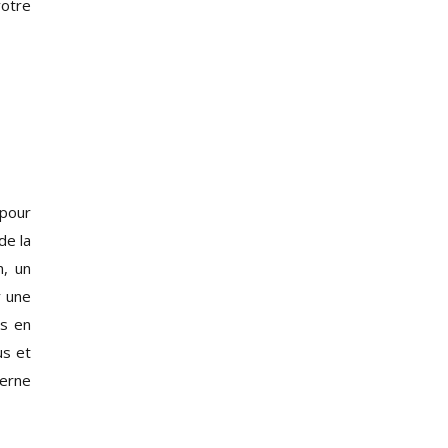
votre
 pour
de la
, un
r une
us en
us et
terne