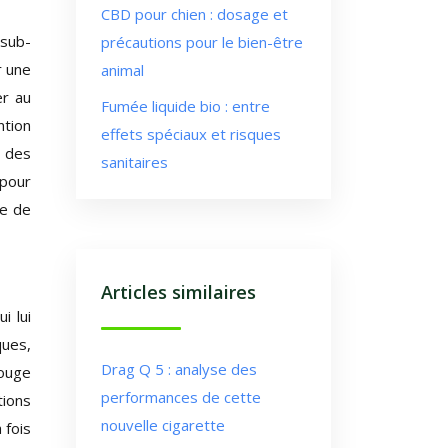
CBD pour chien : dosage et
 sub-
précautions pour le bien-être
r une
animal
er au
Fumée liquide bio : entre
ntion
effets spéciaux et risques
e des
sanitaires
 pour
ce de
Articles similaires
i lui
ques,
Drag Q 5 : analyse des
rouge
performances de cette
tions
nouvelle cigarette
 fois