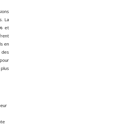
sions
s. La
0% et
frent
ds en
u des
 pour
 plus
veur
ute