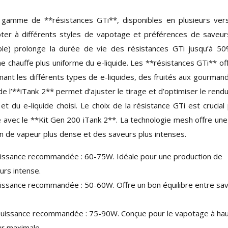
 gamme de **résistances GTi**, disponibles en plusieurs ver
adapter à différents styles de vapotage et préférences de saveur
ble) prolonge la durée de vie des résistances GTi jusqu’à 5
e chauffe plus uniforme du e-liquide. Les **résistances GTi** of
mant les différents types de e-liquides, des fruités aux gourman
e de l’**iTank 2** permet d’ajuster le tirage et d’optimiser le rend
et du e-liquide choisi. Le choix de la résistance GTi est crucial
avec le **Kit Gen 200 iTank 2**. La technologie mesh offre une
n de vapeur plus dense et des saveurs plus intenses.
uissance recommandée : 60-75W. Idéale pour une production de
urs intense.
issance recommandée : 50-60W. Offre un bon équilibre entre sa
puissance recommandée : 75-90W. Conçue pour le vapotage à ha
ur maximale.