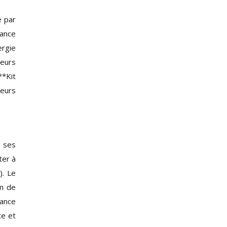
e par
sance
ergie
veurs
**Kit
teurs
t ses
ter à
). Le
on de
sance
ce et