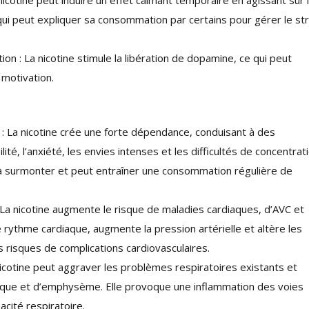
 nicotine peut induire un effet calmant temporaire en agissant sur 
qui peut expliquer sa consommation par certains pour gérer le st
ion : La nicotine stimule la libération de dopamine, ce qui peut
 motivation.
 La nicotine crée une forte dépendance, conduisant à des
ité, l’anxiété, les envies intenses et les difficultés de concentrati
 à surmonter et peut entraîner une consommation régulière de
 La nicotine augmente le risque de maladies cardiaques, d’AVC et
le rythme cardiaque, augmente la pression artérielle et altère les
s risques de complications cardiovasculaires.
nicotine peut aggraver les problèmes respiratoires existants et
ique et d’emphysème. Elle provoque une inflammation des voies
acité respiratoire.