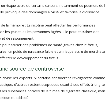
e à un risque accru de certains cancers, notamment du poumon, de 
Elle provoque des dommages à l’ADN et favorise la croissance
 de la mémoire : La nicotine peut affecter les performances
z les jeunes et les personnes âgées. Elle peut entraîner des
e et de raisonnement.
ine peut causer des problèmes de santé graves chez le fœtus,
s, un poids de naissance faible et un risque accru de mortinatal
t affecter le développement du fœtus.
: une source de controverse
e divise les experts. Si certains considèrent l’e-cigarette comm
lassique, d’autres restent sceptiques quant à ses effets à long t
s les substances nocives de la fumée de cigarette classique, mais
xique et addictif.