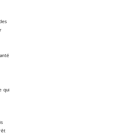
 des
r
santé
e qui
is
rêt