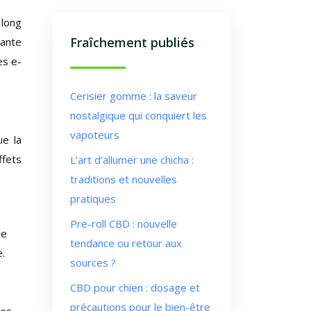
 long
Fraîchement publiés
sante
es e-
Cerisier gomme : la saveur
nostalgique qui conquiert les
vapoteurs
ue la
ffets
L’art d’allumer une chicha :
traditions et nouvelles
pratiques
Pre-roll CBD : nouvelle
me
tendance ou retour aux
.
sources ?
CBD pour chien : dosage et
précautions pour le bien-être