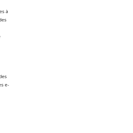
es à
 des
e
 des
es e-