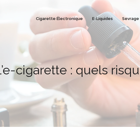
Cigarette Électronique
E-Liquides
Sevrage
’e-cigarette : quels risq