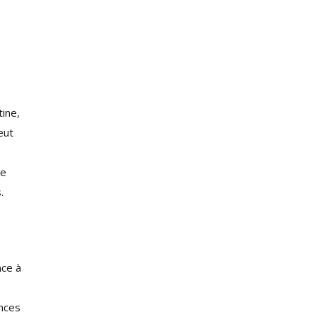
tine,
eut
de
.
nce à
ances