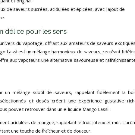
uant et original.
ux de saveurs sucrées, acidulées et épicées, avec l’ajout de
re.
n délice pour les sens
’univers du vapotage, offrant aux amateurs de saveurs exotique
ngo Lassi est un mélange harmonieux de saveurs, recréant fidèl
l offre aux vapoteurs une alternative savoureuse et rafraîchissant
ar un mélange subtil de saveurs, rappelant fidèlement la bo
 sélectionnés et dosés créent une expérience gustative ric
ous pouvez retrouver dans un e-liquide Mango Lassi :
ent acidulées de mangue, rappelant le fruit juteux et mûr. L’arô
ant une touche de fraîcheur et de douceur.