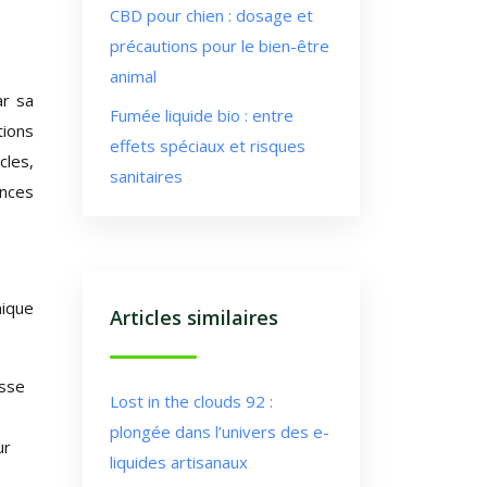
CBD pour chien : dosage et
précautions pour le bien-être
animal
ar sa
Fumée liquide bio : entre
tions
effets spéciaux et risques
cles,
sanitaires
ences
nique
Articles similaires
esse
Lost in the clouds 92 :
plongée dans l’univers des e-
ur
liquides artisanaux