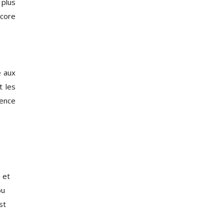
 plus
ncore
e aux
t les
ience
 et
ou
st