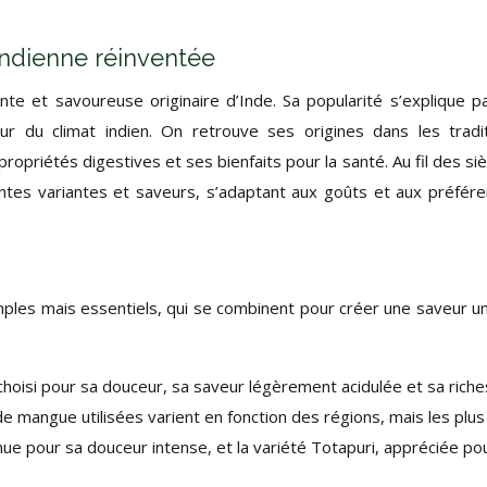
 indienne réinventée
te et savoureuse originaire d’Inde. Sa popularité s’explique p
eur du climat indien. On retrouve ses origines dans les tradi
opriétés digestives et ses bienfaits pour la santé. Au fil des siè
entes variantes et saveurs, s’adaptant aux goûts et aux préfér
ples mais essentiels, qui se combinent pour créer une saveur u
 choisi pour sa douceur, sa saveur légèrement acidulée et sa rich
e mangue utilisées varient en fonction des régions, mais les plus
nue pour sa douceur intense, et la variété Totapuri, appréciée po