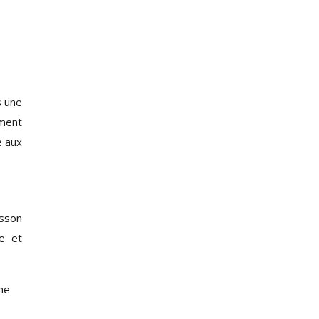
s une
ement
e aux
isson
he et
me