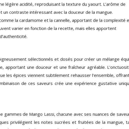
 légère acidité, reproduisant la texture du yaourt. L’arôme de
t un contraste intéressant avec la douceur de la mangue.
 comme la cardamome et la cannelle, apportant de la complexité 
uvent varier en fonction de la recette, mais elles apportent
’authenticité.
oigneusement sélectionnés et dosés pour créer un mélange équi
, apportant une douceur et une fraîcheur agréable. L’onctuosi
ue les épices viennent subtilement rehausser l’ensemble, offran
combinaison de ces saveurs crée une expérience gustative uniq
 de gammes de Mango Lassi, chacune avec ses nuances de saveu
ues privilégient les notes sucrées et fruitées de la mangue, t