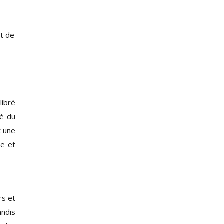
et de
libré
té du
t une
ue et
rs et
andis