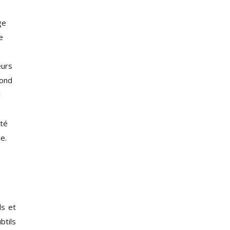
ge
e
eurs
rond
l
ité
e.
ls et
btils