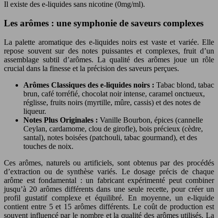
Il existe des e-liquides sans nicotine (0mg/ml).
Les arômes : une symphonie de saveurs complexes
La palette aromatique des e-liquides noirs est vaste et variée. Elle
repose souvent sur des notes puissantes et complexes, fruit d’un
assemblage subtil d’arômes. La qualité des arômes joue un rôle
crucial dans la finesse et la précision des saveurs perçues.
Arômes Classiques des e-liquides noirs :
Tabac blond, tabac
brun, café torréfié, chocolat noir intense, caramel onctueux,
réglisse, fruits noirs (myrtille, mûre, cassis) et des notes de
liqueur.
Notes Plus Originales :
Vanille Bourbon, épices (cannelle
Ceylan, cardamome, clou de girofle), bois précieux (cèdre,
santal), notes boisées (patchouli, tabac gourmand), et des
touches de noix.
Ces arômes, naturels ou artificiels, sont obtenus par des procédés
d’extraction ou de synthèse variés. Le dosage précis de chaque
arôme est fondamental : un fabricant expérimenté peut combiner
jusqu’à 20 arômes différents dans une seule recette, pour créer un
profil gustatif complexe et équilibré. En moyenne, un e-liquide
contient entre 5 et 15 arômes différents. Le coût de production est
souvent influencé par le nombre et la qualité des arômes utilisés. La