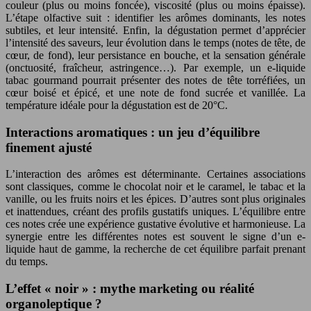
couleur (plus ou moins foncée), viscosité (plus ou moins épaisse).
L’étape olfactive suit : identifier les arômes dominants, les notes
subtiles, et leur intensité. Enfin, la dégustation permet d’apprécier
l’intensité des saveurs, leur évolution dans le temps (notes de tête, de
cœur, de fond), leur persistance en bouche, et la sensation générale
(onctuosité, fraîcheur, astringence…). Par exemple, un e-liquide
tabac gourmand pourrait présenter des notes de tête torréfiées, un
cœur boisé et épicé, et une note de fond sucrée et vanillée. La
température idéale pour la dégustation est de 20°C.
Interactions aromatiques : un jeu d’équilibre
finement ajusté
L’interaction des arômes est déterminante. Certaines associations
sont classiques, comme le chocolat noir et le caramel, le tabac et la
vanille, ou les fruits noirs et les épices. D’autres sont plus originales
et inattendues, créant des profils gustatifs uniques. L’équilibre entre
ces notes crée une expérience gustative évolutive et harmonieuse. La
synergie entre les différentes notes est souvent le signe d’un e-
liquide haut de gamme, la recherche de cet équilibre parfait prenant
du temps.
L’effet « noir » : mythe marketing ou réalité
organoleptique ?