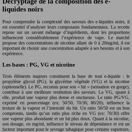
Décryptage de la composition des e-
liquides noirs
Pour comprendre la complexité des saveurs des e-liquides noirs, il
est essentiel d’analyser leurs composants fondamentaux. La recette
repose sur un savant mélange d’ingrédients, dont les proportions
influencent considérablement l’expérience de vape. Le marché
propose des concentrations de nicotine allant de 0 à 20mg/ml, il est
important de choisir une concentration adaptée à ses besoins et à son
expérience.
Les bases : PG, VG et nicotine
Trois éléments majeurs constituent la base de tout e-liquide : le
propylène glycol (PG), la glycérine végétale (VG) et la nicotine
(optionnelle). Le PG, reconnu pour son « hit » (sensation en gorge),
contribue à une meilleure restitution des saveurs. La VG, quant à
elle, produit une vapeur plus dense et onctueuse. Le ratio PG/VG,
exprimé en pourcentage (ex: 50/50, 70/30, 80/20), influence la
texture de la vapeur et l’intensité du hit. Un ratio 50/50 est un bon
compromis, tandis qu’un ratio plus riche en VG (ex: 70/30) offre
une vapeur plus abondante et un hit plus doux. Quant à la nicotine,
son dosage, en mg/ml, influence le niveau de dépendance et est un
facteur important pour le sevrage tabagique pour certains vapoteurs.